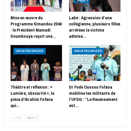
Mise en œuvre du
Labé : Agression d’une
Programme Simandou 2040
collégienne, plusieurs filles
: le Président Mamadi
arrêtées la victime
Doumbouya reçoit une…
admise…
UNCATEGORIZED
UNCATEGORIZED
Théâtre et réflexion : «
Dr Fodé Oussou Fofana
Lumière, obscurité », la
mobilise les militants de
pièce d’Ibrahim Fofana
l’UFDG : ‘’Le Recensement
qui…
est…
PREV
NEXT