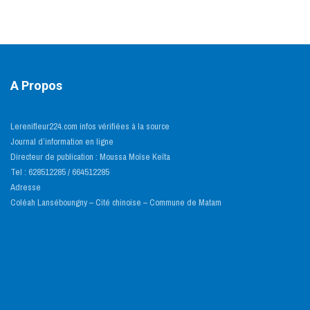
A Propos
Lerenifleur224.com infos vérifiées à la source
Journal d’information en ligne
Directeur de publication : Moussa Moïse Keïta
Tel : 628512285 / 664512285
Adresse
Coléah Lanséboungny – Cité chinoise – Commune de Matam