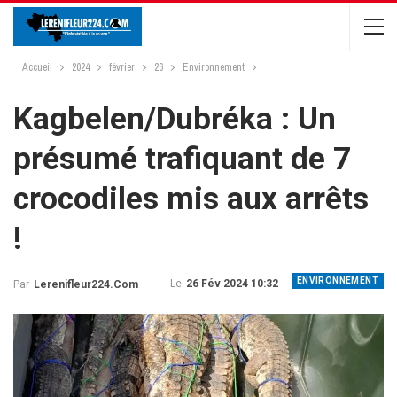
Accueil
2024
février
26
Environnement
Kagbelen/Dubréka : Un
présumé trafiquant de 7
crocodiles mis aux arrêts
!
ENVIRONNEMENT
Le
26 Fév 2024 10:32
Par
Lerenifleur224.com