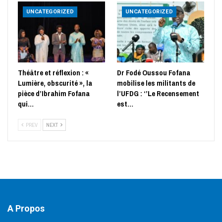
UNCATEGORIZED
UNCATEGORIZED
Théâtre et réflexion : «
Dr Fodé Oussou Fofana
Lumière, obscurité », la
mobilise les militants de
pièce d’Ibrahim Fofana
l’UFDG : ‘’Le Recensement
qui…
est…
PREV
NEXT
A Propos