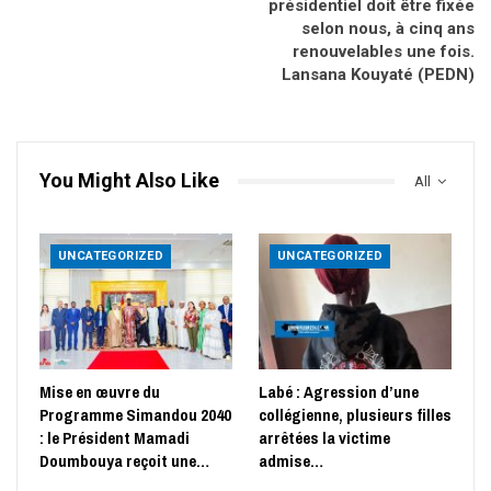
présidentiel doit être fixée
selon nous, à cinq ans
renouvelables une fois.
Lansana Kouyaté (PEDN)
You Might Also Like
All
UNCATEGORIZED
UNCATEGORIZED
Mise en œuvre du
Labé : Agression d’une
Programme Simandou 2040
collégienne, plusieurs filles
: le Président Mamadi
arrêtées la victime
Doumbouya reçoit une…
admise…