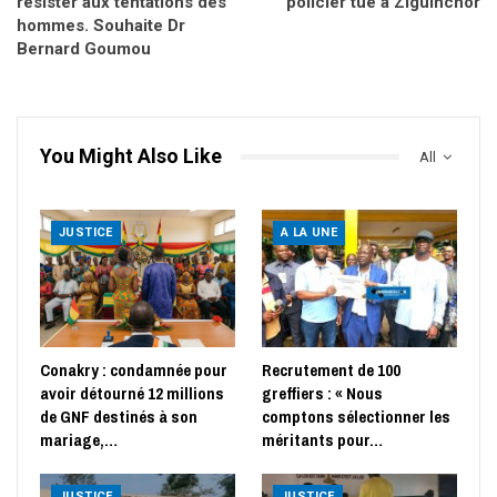
résister aux tentations des
policier tué à Ziguinchor
hommes. Souhaite Dr
Bernard Goumou
You Might Also Like
All
JUSTICE
A LA UNE
Conakry : condamnée pour
Recrutement de 100
avoir détourné 12 millions
greffiers : « Nous
de GNF destinés à son
comptons sélectionner les
mariage,…
méritants pour…
JUSTICE
JUSTICE