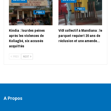
Kindia : lourdes peines
Vi0l collectif à Mandiana : le
après les violences de
parquet requiert 20 ans de
Koliagbé, six accusés
réclusion et une amende…
acquittés
PREV
NEXT
A Propos