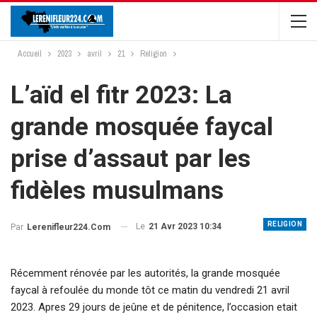
Accueil
2023
avril
21
Religion
L’aïd el fitr 2023: La
grande mosquée faycal
prise d’assaut par les
fidèles musulmans
RELIGION
Le
21 Avr 2023 10:34
Par
Lerenifleur224.com
Récemment rénovée par les autorités, la grande mosquée
faycal à refoulée du monde tôt ce matin du vendredi 21 avril
2023. Apres 29 jours de jeûne et de pénitence, l’occasion etait