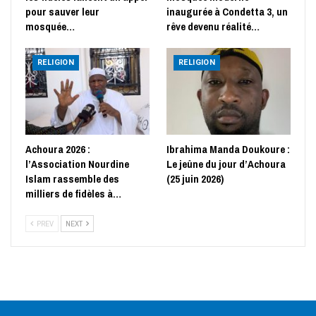
pour sauver leur
inaugurée à Condetta 3, un
mosquée…
rêve devenu réalité…
RELIGION
RELIGION
Achoura 2026 :
Ibrahima Manda Doukoure :
l’Association Nourdine
Le jeûne du jour d’Achoura
Islam rassemble des
(25 juin 2026)
milliers de fidèles à…
PREV
NEXT