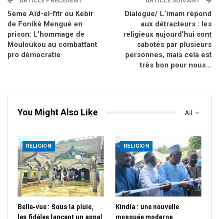
ARTICLE PRÉCÈDENT
ARTICLE SUIVANT
5ème Aïd-el-fitr ou Kébir
Dialogue/ L’imam répond
de Foniké Menguè en
aux détracteurs : les
prison: L’hommage de
religieux aujourd’hui sont
Mouloukou au combattant
sabotés par plusieurs
pro démocratie
personnes, mais cela est
très bon pour nous…
You Might Also Like
All
RELIGION
RELIGION
Belle-vue : Sous la pluie,
Kindia : une nouvelle
les fidèles lancent un appel
mosquée moderne