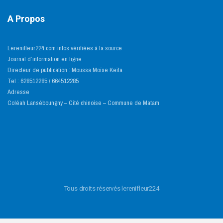
A Propos
Lerenifleur224.com infos vérifiées à la source
Journal d’information en ligne
Directeur de publication : Moussa Moïse Keïta
Tel : 628512285 / 664512285
Adresse
Coléah Lanséboungny – Cité chinoise – Commune de Matam
Tous droits réservés lerenifleur224