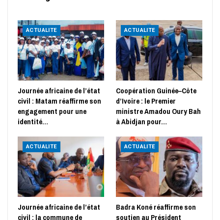
ACTUALITE
ACTUALITE
Journée africaine de l’état
Coopération Guinée–Côte
civil : Matam réaffirme son
d’Ivoire : le Premier
engagement pour une
ministre Amadou Oury Bah
identité…
à Abidjan pour…
ACTUALITE
ACTUALITE
Journée africaine de l’état
Badra Koné réaffirme son
civil : la commune de
soutien au Président