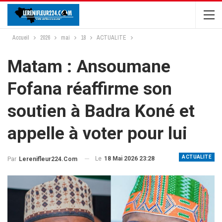
Accueil
2026
mai
18
ACTUALITE
Matam : Ansoumane
Fofana réaffirme son
soutien à Badra Koné et
appelle à voter pour lui
ACTUALITE
Le
18 Mai 2026 23:28
Par
Lerenifleur224.com