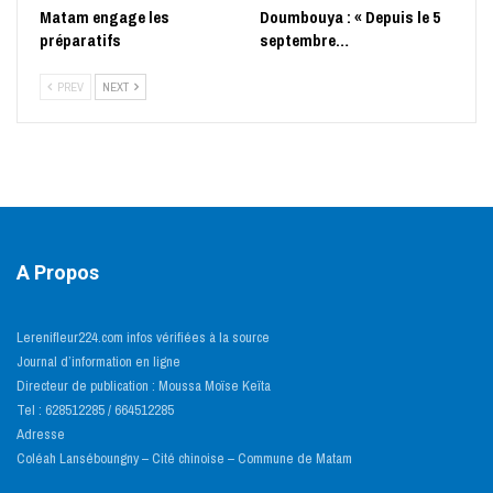
Matam engage les
Doumbouya : « Depuis le 5
préparatifs
septembre…
PREV
NEXT
A Propos
Lerenifleur224.com infos vérifiées à la source
Journal d’information en ligne
Directeur de publication : Moussa Moïse Keïta
Tel : 628512285 / 664512285
Adresse
Coléah Lanséboungny – Cité chinoise – Commune de Matam