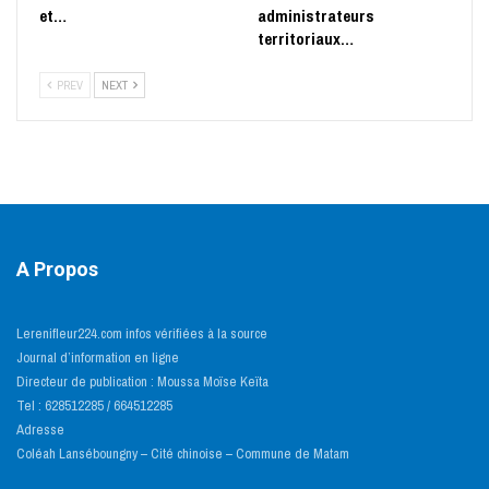
et…
administrateurs
territoriaux…
PREV
NEXT
A Propos
Lerenifleur224.com infos vérifiées à la source
Journal d’information en ligne
Directeur de publication : Moussa Moïse Keïta
Tel : 628512285 / 664512285
Adresse
Coléah Lanséboungny – Cité chinoise – Commune de Matam