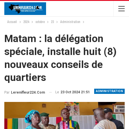
Accueil
2024
octobre
23
Administration
Matam : la délégation
spéciale, installe huit (8)
nouveaux conseils de
quartiers
ADMINISTRATION
Le
23 Oct 2024 21:51
Par
Lerenifleur224.com