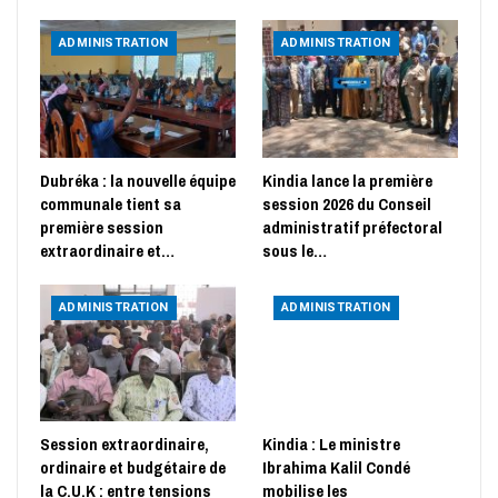
ADMINISTRATION
ADMINISTRATION
Dubréka : la nouvelle équipe
Kindia lance la première
communale tient sa
session 2026 du Conseil
première session
administratif préfectoral
extraordinaire et…
sous le…
ADMINISTRATION
ADMINISTRATION
Session extraordinaire,
Kindia : Le ministre
ordinaire et budgétaire de
Ibrahima Kalil Condé
la C.U.K : entre tensions
mobilise les