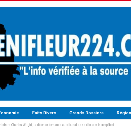
Economie
Faits Divers
Grands Dossiers
Régio
 ministre Charles Wright, la défense demande au tribunal de se déclarer incompétent.