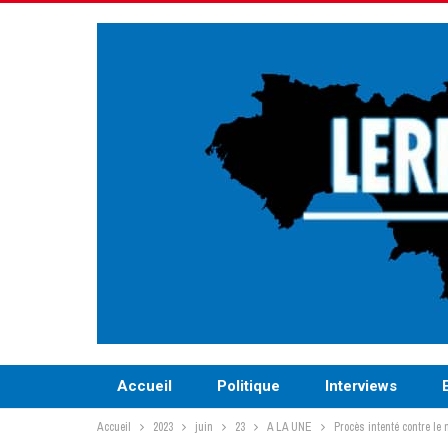
Accueil
Politique
Interviews
Accueil
2023
juin
23
A LA UNE
Procès intenté contre le