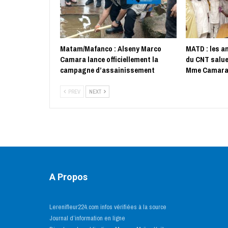
Matam/Mafanco : Alseny Marco
MATD : les a
Camara lance officiellement la
du CNT salue
campagne d’assainissement
Mme Camar
PREV
NEXT
A Propos
Lerenifleur224.com infos vérifiées à la source
Journal d’information en ligne