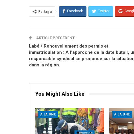
Facebook
Twitter
Goog
Partager
ARTICLE PRÉCÈDENT
Labé / Renouvellement des permis et
immatriculation : A l’approche de la date butoir, u
responsable syndical se prononce sur la situatio
dans la région.
You Might Also Like
A LA UNE
A LA UNE