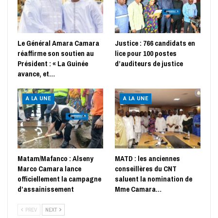
Le Général Amara Camara
Justice : 766 candidats en
réaffirme son soutien au
lice pour 100 postes
Président : « La Guinée
d’auditeurs de justice
avance, et…
A LA UNE
A LA UNE
Matam/Mafanco : Alseny
MATD : les anciennes
Marco Camara lance
conseillères du CNT
officiellement la campagne
saluent la nomination de
d’assainissement
Mme Camara…
PREV
NEXT