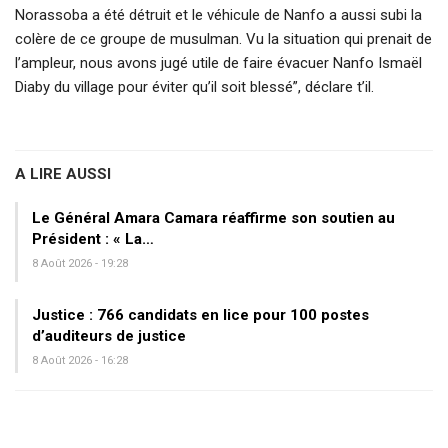
Norassoba a été détruit et le véhicule de Nanfo a aussi subi la
colère de ce groupe de musulman. Vu la situation qui prenait de
l’ampleur, nous avons jugé utile de faire évacuer Nanfo Ismaël
Diaby du village pour éviter qu’il soit blessé”, déclare t’il.
A LIRE AUSSI
Le Général Amara Camara réaffirme son soutien au
Président : « La…
8 Août 2026 - 19:28
Justice : 766 candidats en lice pour 100 postes
d’auditeurs de justice
8 Août 2026 - 16:28