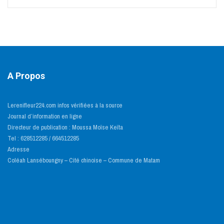
A Propos
Lerenifleur224.com infos vérifiées à la source
Journal d’information en ligne
Directeur de publication : Moussa Moïse Keïta
Tel : 628512285 / 664512285
Adresse
Coléah Lanséboungny – Cité chinoise – Commune de Matam