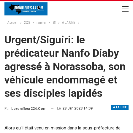
Accueil
2023
janvier
28
A LA UNE
Urgent/Siguiri: le
prédicateur Nanfo Diaby
agressé à Norassoba, son
véhicule endommagé et
ses disciples lapidés
A LA UNE
Le
28 Jan 2023 14:09
Par
Lerenifleur224.com
Alors qu’il était venu en mission dans la sous-préfecture de