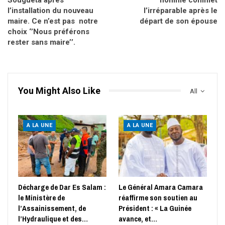
l’installation du nouveau
l’irréparable après le
maire. Ce n’est pas notre
départ de son épouse
choix ‘’Nous préférons
rester sans maire’’.
You Might Also Like
All
A LA UNE
A LA UNE
Décharge de Dar Es Salam :
Le Général Amara Camara
le Ministère de
réaffirme son soutien au
l’Assainissement, de
Président : « La Guinée
l’Hydraulique et des…
avance, et…