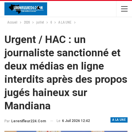
Accueil
2026
juillet
6
A LA UNE
Urgent / HAC : un
journaliste sanctionné et
deux médias en ligne
interdits après des propos
jugés haineux sur
Mandiana
A LA UNE
Le
6 Juil 2026 12:42
Par
Lerenifleur224.com