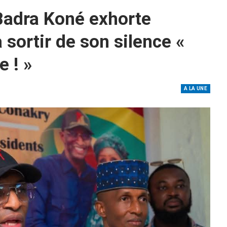
 Badra Koné exhorte
ortir de son silence «
e ! »
A LA UNE