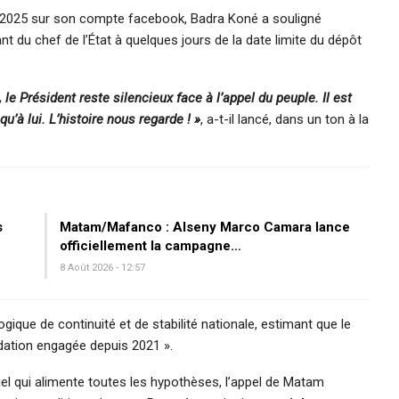
e 2025 sur son compte facebook, Badra Koné a souligné
tant du chef de l’État à quelques jours de la date limite du dépôt
le Président reste silencieux face à l’appel du peuple. Il est
u’à lui. L’histoire nous regarde ! »
, a-t-il lancé, dans un ton à la
s
Matam/Mafanco : Alseny Marco Camara lance
officiellement la campagne…
8 Août 2026 - 12:57
ique de continuité et de stabilité nationale, estimant que le
ondation engagée depuis 2021 ».
iel qui alimente toutes les hypothèses, l’appel de Matam