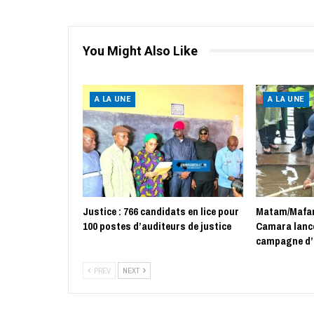
You Might Also Like
A LA UNE
A LA UNE
Justice : 766 candidats en lice pour
Matam/Mafan
100 postes d’auditeurs de justice
Camara lance
campagne d’
PREV
NEXT