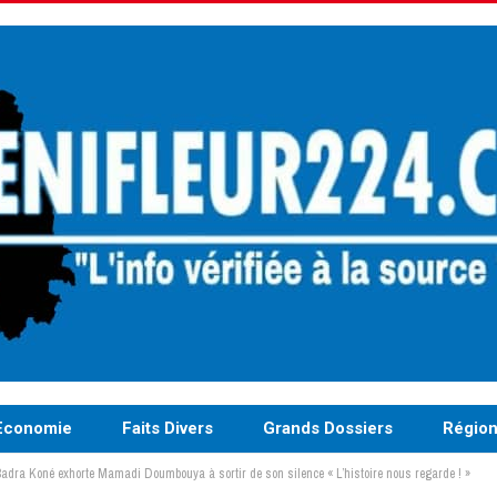
Economie
Faits Divers
Grands Dossiers
Régio
 Badra Koné exhorte Mamadi Doumbouya à sortir de son silence « L’histoire nous regarde ! »