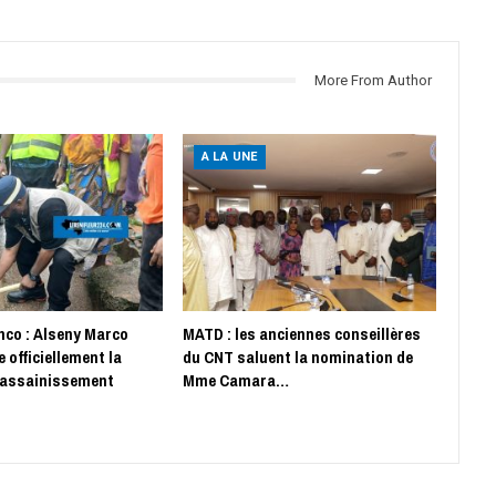
More From Author
A LA UNE
co : Alseny Marco
MATD : les anciennes conseillères
 officiellement la
du CNT saluent la nomination de
assainissement
Mme Camara…