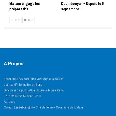
Matam engage les
Doumbouya : « Depuis le 5
préparatifs
septembre…
PREV
NEXT
A Propos
Lerenifleur224.com infos vérifiées à la source
Journal d’information en ligne
Directeur de publication : Moussa Moïse Keïta
Tel : 628512285 / 664512285
Adresse
Coléah Lanséboungny – Cité chinoise – Commune de Matam