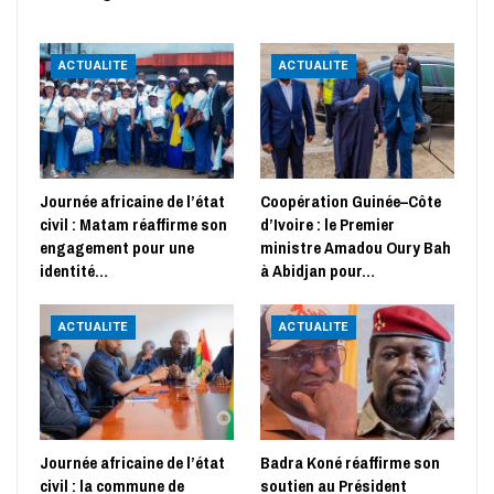
ACTUALITE
ACTUALITE
Journée africaine de l’état
Coopération Guinée–Côte
civil : Matam réaffirme son
d’Ivoire : le Premier
engagement pour une
ministre Amadou Oury Bah
identité…
à Abidjan pour…
ACTUALITE
ACTUALITE
Journée africaine de l’état
Badra Koné réaffirme son
civil : la commune de
soutien au Président