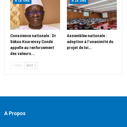
A LA UNE
A LA UNE
Conscience nationale : Dr
Assemblée nationale :
Sékou Koureissy Condé
adoption à l’unanimité du
appelle au renforcement
projet de loi…
des valeurs…
PREV
NEXT
A Propos