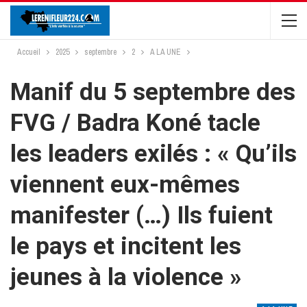
Accueil
2025
septembre
2
A LA UNE
Manif du 5 septembre des
FVG / Badra Koné tacle
les leaders exilés : « Qu’ils
viennent eux-mêmes
manifester (…) Ils fuient
le pays et incitent les
jeunes à la violence »