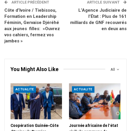
ARTICLE PRÉCÈDENT
ARTICLE SUIVANT
Côte d’Ivoire / Tiebissou,
L’Agence Judiciaire de
Formation en Leadership
l’État : Plus de 161
Féminin, Gervaise Djéréhé
milliards de GNF recouvrés
aux jeunes filles: »Ouvrez
en deux ans
vos cahiers, fermez vos
jambes »
You Might Also Like
All
ACTUALITE
ACTUALITE
Coopération Guinée–Côte
Journée africaine de l’état