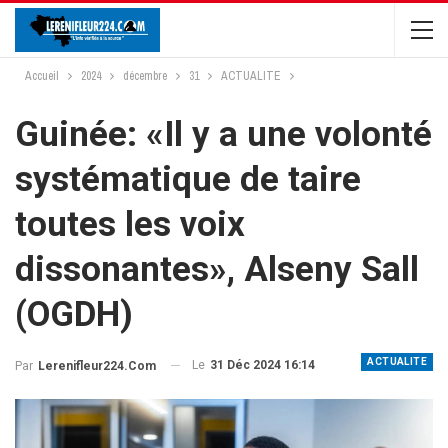
Accueil
2024
décembre
31
ACTUALITE
Guinée: «Il y a une volonté
systématique de taire
toutes les voix
dissonantes», Alseny Sall
(OGDH)
ACTUALITE
Le
31 Déc 2024 16:14
Par
Lerenifleur224.com