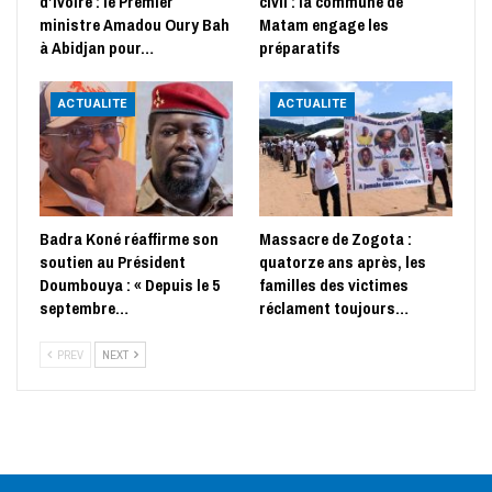
d’Ivoire : le Premier
civil : la commune de
ministre Amadou Oury Bah
Matam engage les
à Abidjan pour…
préparatifs
ACTUALITE
ACTUALITE
Badra Koné réaffirme son
Massacre de Zogota :
soutien au Président
quatorze ans après, les
Doumbouya : « Depuis le 5
familles des victimes
septembre…
réclament toujours…
PREV
NEXT