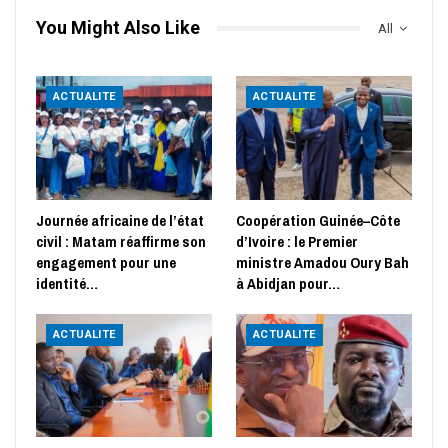
You Might Also Like
All
ACTUALITE
ACTUALITE
Journée africaine de l’état
Coopération Guinée–Côte
civil : Matam réaffirme son
d’Ivoire : le Premier
engagement pour une
ministre Amadou Oury Bah
identité…
à Abidjan pour…
ACTUALITE
ACTUALITE