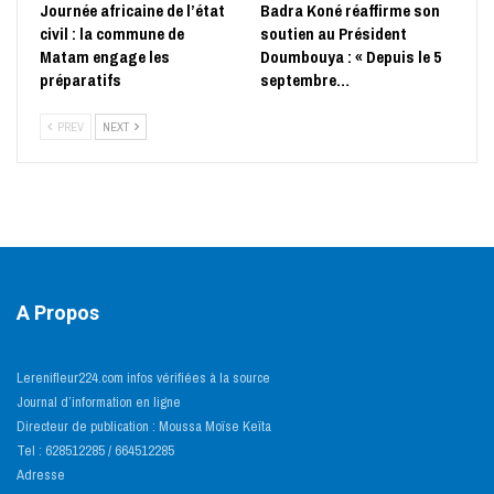
Journée africaine de l’état
Badra Koné réaffirme son
civil : la commune de
soutien au Président
Matam engage les
Doumbouya : « Depuis le 5
préparatifs
septembre…
PREV
NEXT
A Propos
Lerenifleur224.com infos vérifiées à la source
Journal d’information en ligne
Directeur de publication : Moussa Moïse Keïta
Tel : 628512285 / 664512285
Adresse