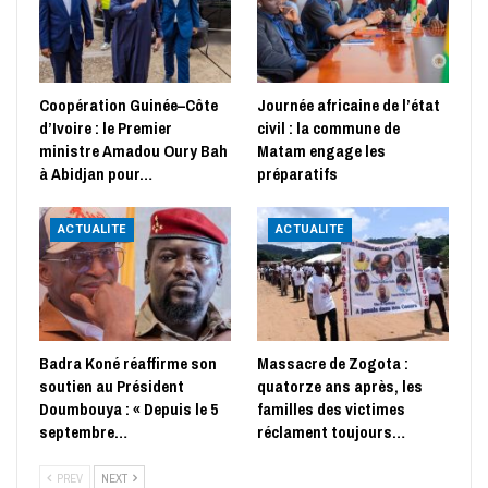
Coopération Guinée–Côte
Journée africaine de l’état
d’Ivoire : le Premier
civil : la commune de
ministre Amadou Oury Bah
Matam engage les
à Abidjan pour…
préparatifs
ACTUALITE
ACTUALITE
Badra Koné réaffirme son
Massacre de Zogota :
soutien au Président
quatorze ans après, les
Doumbouya : « Depuis le 5
familles des victimes
septembre…
réclament toujours…
PREV
NEXT