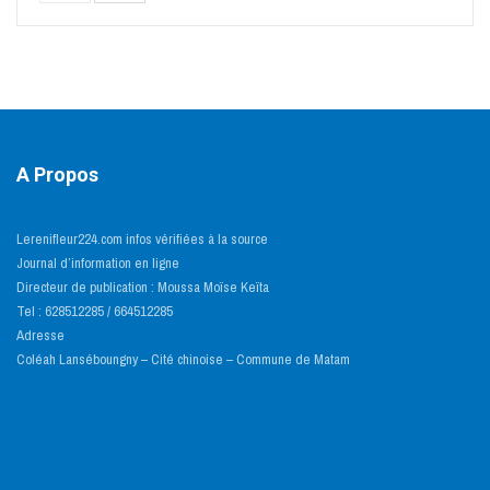
A Propos
Lerenifleur224.com infos vérifiées à la source
Journal d’information en ligne
Directeur de publication : Moussa Moïse Keïta
Tel : 628512285 / 664512285
Adresse
Coléah Lanséboungny – Cité chinoise – Commune de Matam