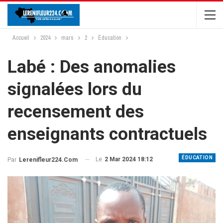
Accueil
2024
mars
2
Éducation
Labé : Des anomalies
signalées lors du
recensement des
enseignants contractuels
ÉDUCATION
Le
2 Mar 2024 18:12
Par
Lerenifleur224.com