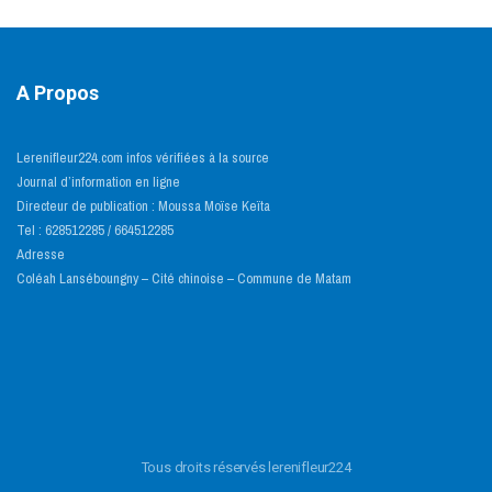
A Propos
Lerenifleur224.com infos vérifiées à la source
Journal d’information en ligne
Directeur de publication : Moussa Moïse Keïta
Tel : 628512285 / 664512285
Adresse
Coléah Lanséboungny – Cité chinoise – Commune de Matam
Tous droits réservés lerenifleur224