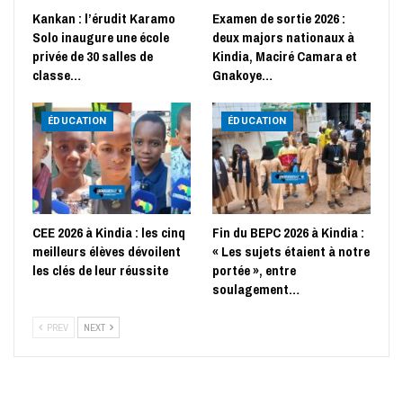
Kankan : l’érudit Karamo
Examen de sortie 2026 :
Solo inaugure une école
deux majors nationaux à
privée de 30 salles de
Kindia, Maciré Camara et
classe…
Gnakoye…
ÉDUCATION
ÉDUCATION
CEE 2026 à Kindia : les cinq
Fin du BEPC 2026 à Kindia :
meilleurs élèves dévoilent
« Les sujets étaient à notre
les clés de leur réussite
portée », entre
soulagement…
PREV
NEXT