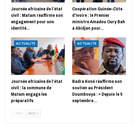
Journée africaine de l’état
Coopération Guinée–Côte
civil : Matam réaffirme son
d’Ivoire : le Premier
engagement pour une
ministre Amadou Oury Bah
identité…
à Abidjan pour…
ACTUALITE
ACTUALITE
Journée africaine de l’état
Badra Koné réaffirme son
civil : la commune de
soutien au Président
Matam engage les
Doumbouya : « Depuis le 5
préparatifs
septembre…
PREV
NEXT