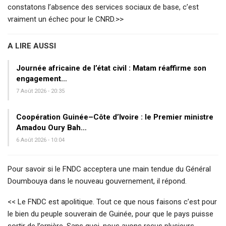
constatons l’absence des services sociaux de base, c’est
vraiment un échec pour le CNRD.>>
A LIRE AUSSI
Journée africaine de l’état civil : Matam réaffirme son
engagement…
7 Août 2026 - 20:35
Coopération Guinée–Côte d’Ivoire : le Premier ministre
Amadou Oury Bah…
6 Août 2026 - 10:04
Pour savoir si le FNDC acceptera une main tendue du Général
Doumbouya dans le nouveau gouvernement, il répond.
<< Le FNDC est apolitique. Tout ce que nous faisons c’est pour
le bien du peuple souverain de Guinée, pour que le pays puisse
sortir de l’ornière. Sans quoi, nous avons reçus plusieurs