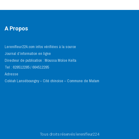
A Propos
Lerenifleur224.com infos vérifiées à la source
Journal d’information en ligne
Directeur de publication : Moussa Moïse Keïta
Tel : 628512285 / 664512285
Adresse
Coléah Lanséboungny – Cité chinoise – Commune de Matam
Tous droits réservés lerenifleur224