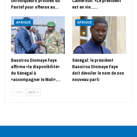
chroniqueurs proches du
Cameroun: «Le président
Pastef pour offense au…
est en vie……
AFRIQUE
AFRIQUE
Bassirou Diomaye Faye
Sénégal: le président
affirme «la disponibilité»
Bassirou Diomaye Faye
du Sénégal à
doit dévoiler le nom de son
«accompagner le Mali»,…
nouveau parti
PREV
NEXT