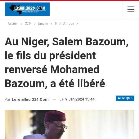
Accueil
2024
janvier
9
Afrique
Au Niger, Salem Bazoum,
le fils du président
renversé Mohamed
Bazoum, a été libéré
AFRIQUE
Le
9 Jan 2024 15:44
Par
Lerenifleur224.com