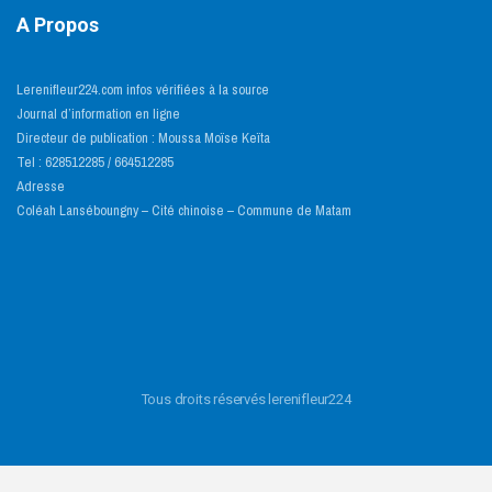
A Propos
Lerenifleur224.com infos vérifiées à la source
Journal d’information en ligne
Directeur de publication : Moussa Moïse Keïta
Tel : 628512285 / 664512285
Adresse
Coléah Lanséboungny – Cité chinoise – Commune de Matam
Tous droits réservés lerenifleur224