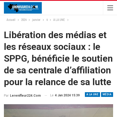
Accueil
2024
janvier
4
A LA UNE
Libération des médias et
les réseaux sociaux : le
SPPG, bénéficie le soutien
de sa centrale d’affiliation
pour la relance de sa lutte
A LA UNE
MÉDIA
Le
4 Jan 2024 15:39
Par
Lerenifleur224.com