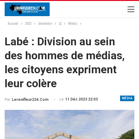
Accueil
2023
décembre
11
Média
Labé : Division au sein
des hommes de médias,
les citoyens expriment
leur colère
MÉDIA
Le
11 Déc 2023 22:03
Par
Lerenifleur224.com