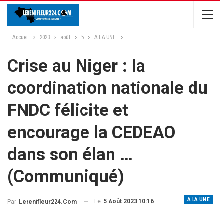
Accueil
2023
août
5
A LA UNE
Crise au Niger : la
coordination nationale du
FNDC félicite et
encourage la CEDEAO
dans son élan …
(Communiqué)
A LA UNE
Le
5 Août 2023 10:16
Par
Lerenifleur224.com