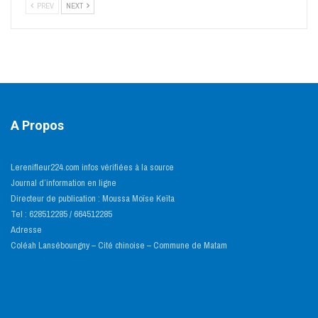
PREV
NEXT
A Propos
Lerenifleur224.com infos vérifiées à la source
Journal d’information en ligne
Directeur de publication : Moussa Moïse Keïta
Tel : 628512285 / 664512285
Adresse
Coléah Lanséboungny – Cité chinoise – Commune de Matam