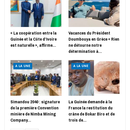
« La coopération entre la
Vacances du Président
Guinée et la Côte d’Ivoire
Doumbouya en Grèce « Rien
est naturelle », affirme…
ne détourne notre
détermination à…
A LA UNE
A LA UNE
Simandou 2040 : signature
La Guinée demande à la
de la première Convention
France la restitution du
minière de Nimba Mining
crâne de Bokar Biro et de
Company…
trois de…